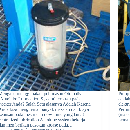
Mengapa menggunakan pelumasan Otomatis
Pump 
(Autolube Lubrication System) terpusat pada
adala
stacker Anda? Salah Satu alasanya Adalah Karena
elektr
Anda bisa menghemat banyak masalah dan biaya
Perum
keausan pada mesin dan downtime yang lama!
(maksi
centralized lubrication Autolube system bekerja
pemant
dan memberikan pasokan grease pada…