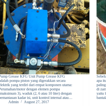
Pump Grease KFG Unit Pump Grease KFG
Sebel
adalah pompa piston yang digerakkan secara
apa it
elektrik yang terdiri dari empat komponen utama:
paling
Perumahan/motor dengan elemen pompa
di za
(maksimum 3), waduk (2, 6 atau 10 liter) dengan
yaitu
pemantauan kadar isi, unit kontrol internal atau…
banta
Admin
August 27, 2017