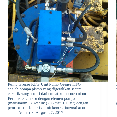
Pump Grease KFG Unit Pump Grease KFG
adalah pompa piston yang digerakkan secara
elektrik yang terdiri dari empat komponen utama:
Perumahan/motor dengan elemen pompa
(maksimum 3), waduk (2, 6 atau 10 liter) dengan
pemantauan kadar isi, unit kontrol internal atau…
Admin
August 27, 2017