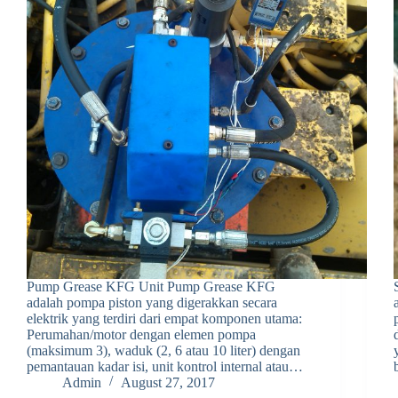
Pump Grease KFG Unit Pump Grease KFG
adalah pompa piston yang digerakkan secara
elektrik yang terdiri dari empat komponen utama:
Perumahan/motor dengan elemen pompa
(maksimum 3), waduk (2, 6 atau 10 liter) dengan
pemantauan kadar isi, unit kontrol internal atau…
Admin
August 27, 2017