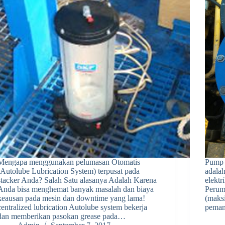
Mengapa menggunakan pelumasan Otomatis
Pump 
(Autolube Lubrication System) terpusat pada
adala
stacker Anda? Salah Satu alasanya Adalah Karena
elektr
Anda bisa menghemat banyak masalah dan biaya
Perum
keausan pada mesin dan downtime yang lama!
(maksi
centralized lubrication Autolube system bekerja
pemant
dan memberikan pasokan grease pada…