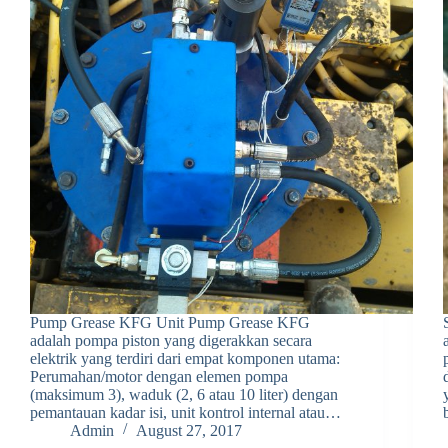
Pump Grease KFG Unit Pump Grease KFG
adalah pompa piston yang digerakkan secara
elektrik yang terdiri dari empat komponen utama:
Perumahan/motor dengan elemen pompa
(maksimum 3), waduk (2, 6 atau 10 liter) dengan
pemantauan kadar isi, unit kontrol internal atau…
Admin
August 27, 2017