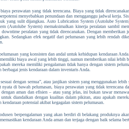
ah biaya perawatan yang tidak terencana. Biaya yang tidak direncana
 berpotensi menyebabkan penundaan dan mengganggu jadwal kerja. Si
ermasuk yang sulit dijangkau. Auto Lubrication System (Autolube Sys
em (Autolube System) memaksimalkan kinerja peralatan sambil mem
n downtime peralatan yang tidak direncanakan. Dengan memberikan j
gkan. Sedangkan efek negatif dari pelumasan yang lebih rendah dike
n.
pelumasan yang konsisten dan andal untuk kehidupan kendaraan Anda.
emiliki biaya awal yang lebih tinggi, namun memberikan nilai lebih b
pakah mereka memiliki pengalaman tidak hanya dengan sistem peluma
erbagai jenis kendaraan dalam inventaris Anda.
esuai dengan semua”, atau janjikan sistem yang menggunakan lebih se
 nyata di bawah pelumasan, biaya perawatan yang tidak terencana da
dengan aman dan efisien – atau yang jelas, ini bukan tawar menawa
ntuk diandalkan dengan kualitas dalam pikiran, atau apakah mereka
n kendaraan potensial akibat kegagalan sistem pelumasan.
produsen berpengalaman yang akan berdiri di belakang produknya ak
n memastikan kendaraan Anda aman dan terjaga dengan baik selama ber