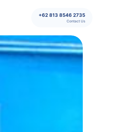
+62 813 8546 2735
Contact Us