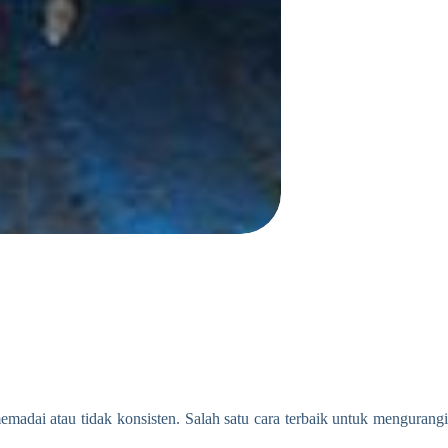
madai atau tidak konsisten. Salah satu cara terbaik untuk mengurangi